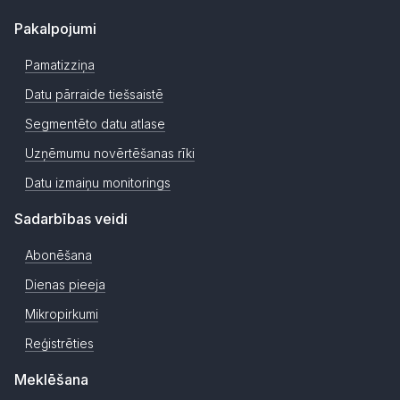
Pakalpojumi
Pamatizziņa
Datu pārraide tiešsaistē
Segmentēto datu atlase
Uzņēmumu novērtēšanas rīki
Datu izmaiņu monitorings
Sadarbības veidi
Abonēšana
Dienas pieeja
Mikropirkumi
Reģistrēties
Meklēšana