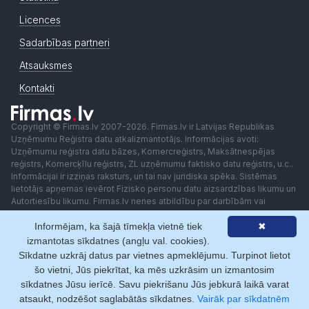
Licences
Sadarbības partneri
Atsauksmes
Kontakti
Copyright © Firmas.lv 2007-2026. Firmas.lv ir Latvijas Republikas
Uzņēmumu Reģistra datu atkalizmantotājs. Informācijas avoti:
Uzņēmumu reģistra datu bāzes, Komercreģistrs, Maksātnespējas
reģistrs, Komercķīlu reģistrs, ZL uzņēmumu faktisko datu reģistrs, u.c..
Informācijai ir izziņas raksturs, un tai nav juridiska spēka. Sistēmas
lietotājs apņemas ievērot Fizisko personu datu aizsardzības likumu un
Autortiesību likumu. Firmas.lv nenes atbildību par darbībām vai
lēmumiem, kas balstīti uz saņemto pakalpojumu. Lietotājam aizliegts
Informējam, ka šajā tīmekļa vietnē tiek
✖
izmantot jebkādas automatizētas sistēmas vai iekārtas (robotus)
piekļuvei sistēmai bez rakstiskas saskaņošanas ar Firmas.lv. Galvenā
izmantotas sīkdatnes (angļu val. cookies).
redaktore: Ingūna Pempere.
Sīkdatne uzkrāj datus par vietnes apmeklējumu. Turpinot lietot
Lietošanas noteikumi
Privātuma politika
Norēķini ar
šo vietni, Jūs piekrītat, ka mēs uzkrāsim un izmantosim
sīkdatnes Jūsu ierīcē. Savu piekrišanu Jūs jebkurā laikā varat
atsaukt, nodzēšot saglabātās sīkdatnes.
Vairāk par sīkdatnēm