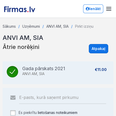
Ienākt
Sākums
Uzņēmumi
ANVI AM, SIA
Pirkt izziņu
ANVI AM, SIA
Ātrie norēķini
Atpakaļ
Gada pārskats 2021
€11.00
ANVI AM, SIA
Es piekrītu
lietošanas noteikumiem