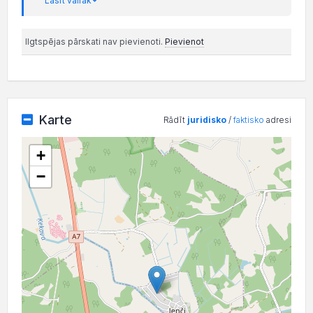
Lasīt vairāk
Ilgtspējas pārskati nav pievienoti.
Pievienot
Karte
Rādīt
juridisko
/
faktisko
adresi
+
−