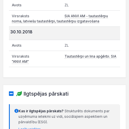
ZL
SIA ANVI AM - tautastērpu
noma, latviešu tautastērpi, tautastērpu izgatavošana
30.10.2018
ZL
Tautastērpi un lina apģērbi. SIA
"ANVI AM"
Ilgtspējas pārskati
Kas ir ilgtspējas pārskats?
Strukturēts dokuments par
uzņēmuma ietekmi uz vidi, sociālajiem aspektiem un
pārvaldību (ESG).