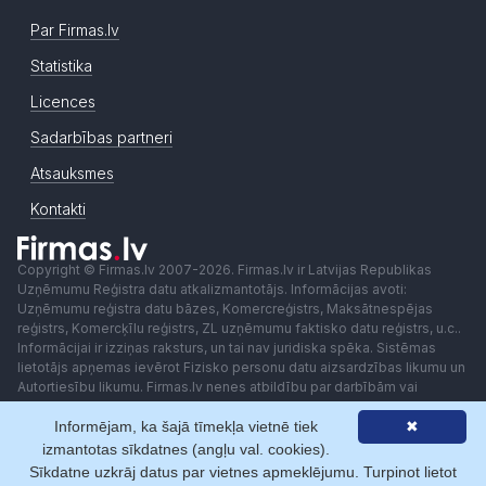
Par Firmas.lv
Statistika
Licences
Sadarbības partneri
Atsauksmes
Kontakti
Copyright © Firmas.lv 2007-2026. Firmas.lv ir Latvijas Republikas
Uzņēmumu Reģistra datu atkalizmantotājs. Informācijas avoti:
Uzņēmumu reģistra datu bāzes, Komercreģistrs, Maksātnespējas
reģistrs, Komercķīlu reģistrs, ZL uzņēmumu faktisko datu reģistrs, u.c..
Informācijai ir izziņas raksturs, un tai nav juridiska spēka. Sistēmas
lietotājs apņemas ievērot Fizisko personu datu aizsardzības likumu un
Autortiesību likumu. Firmas.lv nenes atbildību par darbībām vai
lēmumiem, kas balstīti uz saņemto pakalpojumu. Lietotājam aizliegts
Informējam, ka šajā tīmekļa vietnē tiek
✖
izmantot jebkādas automatizētas sistēmas vai iekārtas (robotus)
piekļuvei sistēmai bez rakstiskas saskaņošanas ar Firmas.lv. Galvenā
izmantotas sīkdatnes (angļu val. cookies).
redaktore: Ingūna Pempere.
Sīkdatne uzkrāj datus par vietnes apmeklējumu. Turpinot lietot
Lietošanas noteikumi
Privātuma politika
Norēķini ar