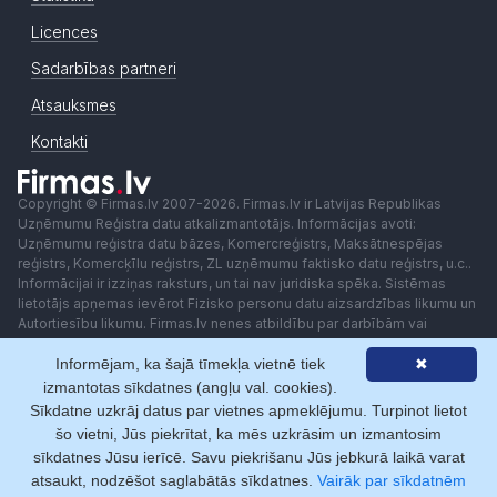
Licences
Sadarbības partneri
Atsauksmes
Kontakti
Copyright © Firmas.lv 2007-2026. Firmas.lv ir Latvijas Republikas
Uzņēmumu Reģistra datu atkalizmantotājs. Informācijas avoti:
Uzņēmumu reģistra datu bāzes, Komercreģistrs, Maksātnespējas
reģistrs, Komercķīlu reģistrs, ZL uzņēmumu faktisko datu reģistrs, u.c..
Informācijai ir izziņas raksturs, un tai nav juridiska spēka. Sistēmas
lietotājs apņemas ievērot Fizisko personu datu aizsardzības likumu un
Autortiesību likumu. Firmas.lv nenes atbildību par darbībām vai
lēmumiem, kas balstīti uz saņemto pakalpojumu. Lietotājam aizliegts
Informējam, ka šajā tīmekļa vietnē tiek
✖
izmantot jebkādas automatizētas sistēmas vai iekārtas (robotus)
piekļuvei sistēmai bez rakstiskas saskaņošanas ar Firmas.lv. Galvenā
izmantotas sīkdatnes (angļu val. cookies).
redaktore: Ingūna Pempere.
Sīkdatne uzkrāj datus par vietnes apmeklējumu. Turpinot lietot
Lietošanas noteikumi
Privātuma politika
Norēķini ar
šo vietni, Jūs piekrītat, ka mēs uzkrāsim un izmantosim
sīkdatnes Jūsu ierīcē. Savu piekrišanu Jūs jebkurā laikā varat
atsaukt, nodzēšot saglabātās sīkdatnes.
Vairāk par sīkdatnēm