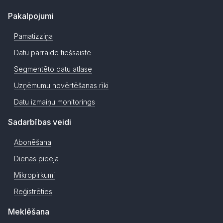
Pakalpojumi
Pamatizziņa
Datu pārraide tiešsaistē
Segmentēto datu atlase
Uzņēmumu novērtēšanas rīki
Datu izmaiņu monitorings
Sadarbības veidi
Abonēšana
Dienas pieeja
Mikropirkumi
Reģistrēties
Meklēšana