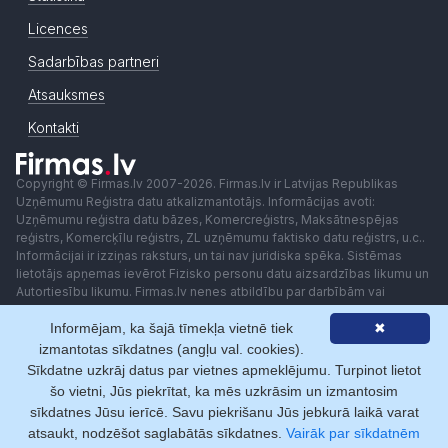
Licences
Sadarbības partneri
Atsauksmes
Kontakti
Copyright © Firmas.lv 2007-2026. Firmas.lv ir Latvijas Republikas
Uzņēmumu Reģistra datu atkalizmantotājs. Informācijas avoti:
Uzņēmumu reģistra datu bāzes, Komercreģistrs, Maksātnespējas
reģistrs, Komercķīlu reģistrs, ZL uzņēmumu faktisko datu reģistrs, u.c..
Informācijai ir izziņas raksturs, un tai nav juridiska spēka. Sistēmas
lietotājs apņemas ievērot Fizisko personu datu aizsardzības likumu un
Autortiesību likumu. Firmas.lv nenes atbildību par darbībām vai
lēmumiem, kas balstīti uz saņemto pakalpojumu. Lietotājam aizliegts
Informējam, ka šajā tīmekļa vietnē tiek
✖
izmantot jebkādas automatizētas sistēmas vai iekārtas (robotus)
piekļuvei sistēmai bez rakstiskas saskaņošanas ar Firmas.lv. Galvenā
izmantotas sīkdatnes (angļu val. cookies).
redaktore: Ingūna Pempere.
Sīkdatne uzkrāj datus par vietnes apmeklējumu. Turpinot lietot
Lietošanas noteikumi
Privātuma politika
Norēķini ar
šo vietni, Jūs piekrītat, ka mēs uzkrāsim un izmantosim
sīkdatnes Jūsu ierīcē. Savu piekrišanu Jūs jebkurā laikā varat
atsaukt, nodzēšot saglabātās sīkdatnes.
Vairāk par sīkdatnēm