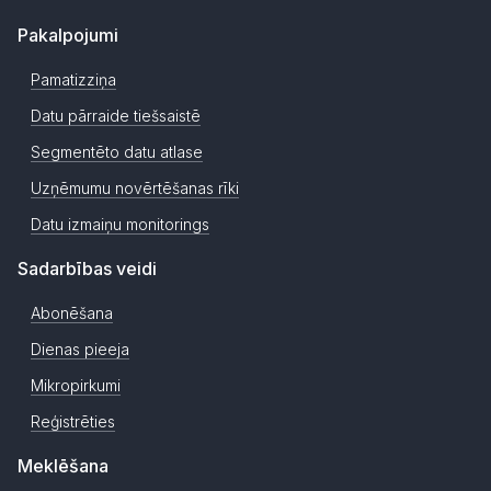
Pakalpojumi
Pamatizziņa
Datu pārraide tiešsaistē
Segmentēto datu atlase
Uzņēmumu novērtēšanas rīki
Datu izmaiņu monitorings
Sadarbības veidi
Abonēšana
Dienas pieeja
Mikropirkumi
Reģistrēties
Meklēšana