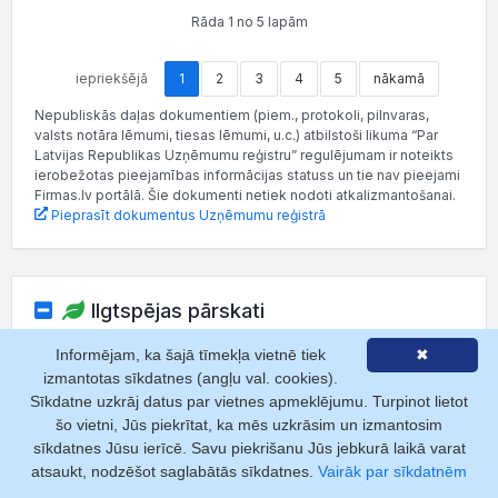
Rāda 1 no 5 lapām
iepriekšējā
1
2
3
4
5
nākamā
Nepubliskās daļas dokumentiem (piem., protokoli, pilnvaras,
valsts notāra lēmumi, tiesas lēmumi, u.c.) atbilstoši likuma “Par
Latvijas Republikas Uzņēmumu reģistru” regulējumam ir noteikts
ierobežotas pieejamības informācijas statuss un tie nav pieejami
Firmas.lv portālā. Šie dokumenti netiek nodoti atkalizmantošanai.
Pieprasīt dokumentus Uzņēmumu reģistrā
Ilgtspējas pārskati
Informējam, ka šajā tīmekļa vietnē tiek
✖
Kas ir ilgtspējas pārskats?
Strukturēts dokuments par
izmantotas sīkdatnes (angļu val. cookies).
uzņēmuma ietekmi uz vidi, sociālajiem aspektiem un
Sīkdatne uzkrāj datus par vietnes apmeklējumu. Turpinot lietot
pārvaldību (ESG).
šo vietni, Jūs piekrītat, ka mēs uzkrāsim un izmantosim
Lasīt vairāk
sīkdatnes Jūsu ierīcē. Savu piekrišanu Jūs jebkurā laikā varat
atsaukt, nodzēšot saglabātās sīkdatnes.
Vairāk par sīkdatnēm