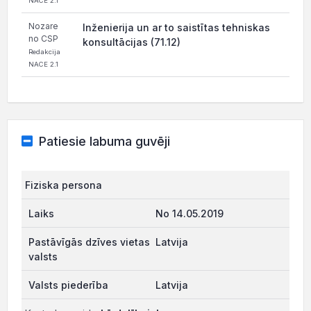
NACE 2.1
Nozare
Inženierija un ar to saistītas tehniskas
no CSP
konsultācijas (71.12)
Redakcija
NACE 2.1
Patiesie labuma guvēji
Fiziska persona
No 14.05.2019
Latvija
Latvija