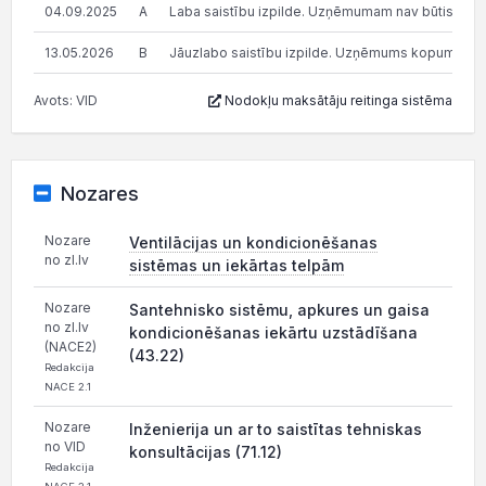
04.09.2025
A
Laba saistību izpilde. Uzņēmumam nav būtisku n
13.05.2026
B
Jāuzlabo saistību izpilde. Uzņēmums kopumā pilda s
Avots: VID
Nodokļu maksātāju reitinga sistēma
Nozares
Nozare
Ventilācijas un kondicionēšanas
no zl.lv
sistēmas un iekārtas telpām
Nozare
Santehnisko sistēmu, apkures un gaisa
no zl.lv
kondicionēšanas iekārtu uzstādīšana
(NACE2)
(43.22)
Redakcija
NACE 2.1
Nozare
Inženierija un ar to saistītas tehniskas
no VID
konsultācijas (71.12)
Redakcija