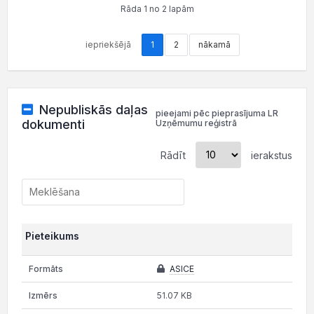
Rāda 1 no 2 lapām
iepriekšējā
1
2
nākamā
Nepubliskās daļas
pieejami pēc pieprasījuma LR
dokumenti
Uzņēmumu reģistrā
Rādīt
ierakstus
Pieteikums
ASICE
51.07 KB