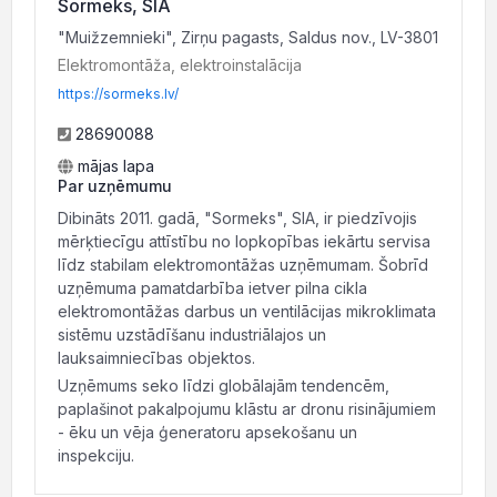
Sormeks, SIA
"Muižzemnieki", Zirņu pagasts, Saldus nov., LV-3801
Elektromontāža, elektroinstalācija
https://sormeks.lv/
28690088
mājas lapa
Par uzņēmumu
Dibināts 2011. gadā, "Sormeks", SIA, ir piedzīvojis
mērķtiecīgu attīstību no lopkopības iekārtu servisa
līdz stabilam elektromontāžas uzņēmumam. Šobrīd
uzņēmuma pamatdarbība ietver pilna cikla
elektromontāžas darbus un ventilācijas mikroklimata
sistēmu uzstādīšanu industriālajos un
lauksaimniecības objektos.
Uzņēmums seko līdzi globālajām tendencēm,
paplašinot pakalpojumu klāstu ar dronu risinājumiem
- ēku un vēja ģeneratoru apsekošanu un
inspekciju.