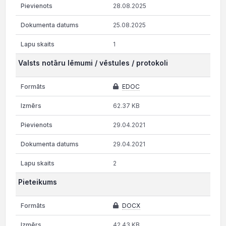
28.08.2025
25.08.2025
1
Valsts notāru lēmumi / vēstules / protokoli
EDOC
62.37 KB
29.04.2021
29.04.2021
2
Pieteikums
DOCX
42.43 KB