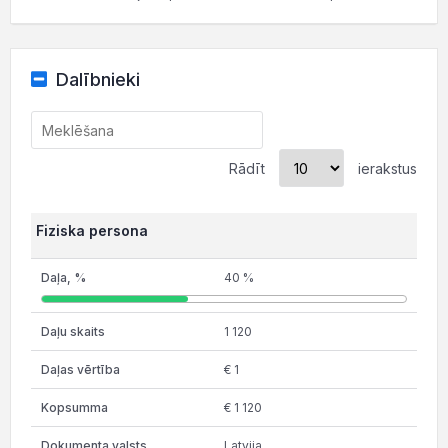
Dalībnieki
Rādīt
ierakstus
Fiziska persona
40 %
1 120
€ 1
€ 1 120
Latvija