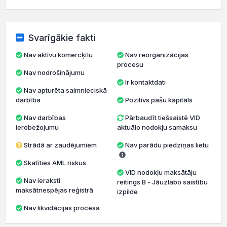
Svarīgākie fakti
Nav aktīvu komercķīlu
Nav reorganizācijas
procesu
Nav nodrošinājumu
Ir kontaktdati
Nav apturēta saimnieciskā
darbība
Pozitīvs pašu kapitāls
Nav darbības
Pārbaudīt tiešsaistē VID
ierobežojumu
aktuālo nodokļu samaksu
Strādā ar zaudējumiem
Nav parādu piedziņas lietu
Skatīties AML riskus
VID nodokļu maksātāju
Nav ieraksti
reitings B - Jāuzlabo saistību
maksātnespējas reģistrā
izpilde
Nav likvidācijas procesa