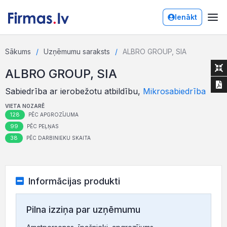
Ienākt
Sākums
Uzņēmumu saraksts
ALBRO GROUP, SIA
ALBRO GROUP, SIA
Sabiedrība ar ierobežotu atbildību,
Mikrosabiedrība
VIETA NOZARĒ
128
PĒC APGROZĪJUMA
99
PĒC PEĻŅAS
38
PĒC DARBINIEKU SKAITA
Informācijas produkti
Pilna izziņa par uzņēmumu