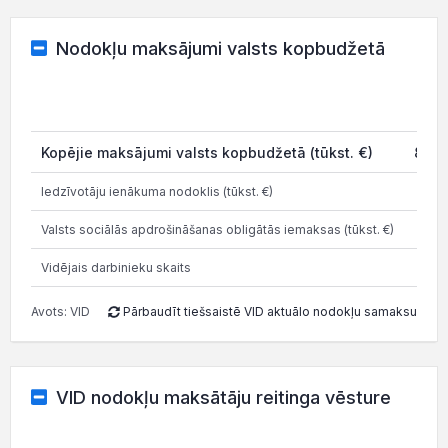
Nodokļu maksājumi valsts kopbudžetā
202
Kopējie maksājumi valsts kopbudžetā (tūkst. €)
83.6
Iedzīvotāju ienākuma nodoklis (tūkst. €)
15.5
Valsts sociālās apdrošināšanas obligātās iemaksas (tūkst. €)
3
Vidējais darbinieku skaits
Avots: VID
Pārbaudīt tiešsaistē VID aktuālo nodokļu samaksu
VID nodokļu maksātāju reitinga vēsture