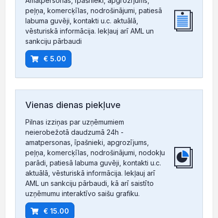
Amatpersonas, īpašnieki, apgrozījums,
peļņa, komercķīlas, nodrošinājumi, patiesā
labuma guvēji, kontakti u.c. aktuālā,
vēsturiskā informācija. Iekļauj arī AML un
sankciju pārbaudi
€ 5.00
Vienas dienas piekļuve
Pilnas izziņas par uzņēmumiem
neierobežotā daudzumā 24h -
amatpersonas, īpašnieki, apgrozījums,
peļņa, komercķīlas, nodrošinājumi, nodokļu
parādi, patiesā labuma guvēji, kontakti u.c.
aktuālā, vēsturiskā informācija. Iekļauj arī
AML un sankciju pārbaudi, kā arī saistīto
uzņēmumu interaktīvo saišu grafiku.
€ 15.00