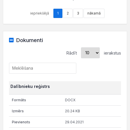
iepriekšējā
1
2
3
nākamā
Dokumenti
Rādīt
ierakstus
Dalībnieku reģistrs
DOCX
20.24 KB
29.04.2021