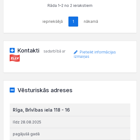
Rāda 1–2 no 2 ierakstiem
iepriekšējā
1
nākamā
Kontakti
sadarbībā ar
Pieteikt informācijas
izmaiņas
Vēsturiskās adreses
Rīga, Brīvības iela 118 - 16
līdz 28.08.2025
pagājušā gadā