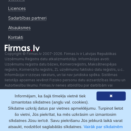
Licences
Sadarbības partneri
Atsauksmes
Kontakti
Copyright © Firmas.lv 2007-2026. Firmas.lv ir Latvijas Republikas
Uzņēmumu Reģistra datu atkalizmantotājs. Informācijas avoti:
Uzņēmumu reģistra datu bāzes, Komercreģistrs, Maksātnespējas
reģistrs, Komercķīlu reģistrs, ZL uzņēmumu faktisko datu reģistrs, u.c..
Informācijai ir izziņas raksturs, un tai nav juridiska spēka. Sistēmas
lietotājs apņemas ievērot Fizisko personu datu aizsardzības likumu un
Autortiesību likumu. Firmas.lv nenes atbildību par darbībām vai
lēmumiem, kas balstīti uz saņemto pakalpojumu. Lietotājam aizliegts
Informējam, ka šajā tīmekļa vietnē tiek
✖
izmantot jebkādas automatizētas sistēmas vai iekārtas (robotus)
piekļuvei sistēmai bez rakstiskas saskaņošanas ar Firmas.lv. Galvenā
izmantotas sīkdatnes (angļu val. cookies).
redaktore: Ingūna Pempere.
Sīkdatne uzkrāj datus par vietnes apmeklējumu. Turpinot lietot
Lietošanas noteikumi
Privātuma politika
Norēķini ar
šo vietni, Jūs piekrītat, ka mēs uzkrāsim un izmantosim
sīkdatnes Jūsu ierīcē. Savu piekrišanu Jūs jebkurā laikā varat
atsaukt, nodzēšot saglabātās sīkdatnes.
Vairāk par sīkdatnēm