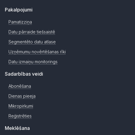
Pakalpojumi
Pamatizziņa
Datu pārraide tiešsaistē
Segmentēto datu atlase
Uzņēmumu novērtēšanas rīki
Datu izmaiņu monitorings
Sadarbības veidi
Abonēšana
Dienas pieeja
Mikropirkumi
Reģistrēties
Meklēšana