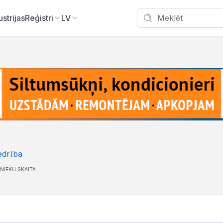
ustrijas
Reģistri
LV
edrība
NIEKU SKAITA