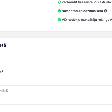
Pārbaudīt tiešsaistē VID aktuāl
Nav parādu piedziņas lietu
VID nodokļu maksātāju reitings A 
etā
€)
st. €)