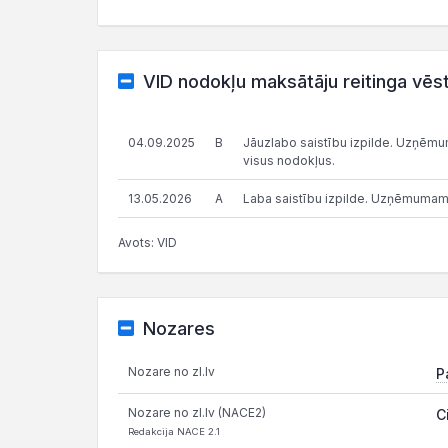
VID nodokļu maksātāju reitinga vēs
04.09.2025
B
Jāuzlabo saistību izpilde. Uzņēmums
visus nodokļus.
13.05.2026
A
Laba saistību izpilde. Uzņēmumam
Avots: VID
Nozares
Nozare no zl.lv
P
Nozare no zl.lv (NACE2)
C
Redakcija NACE 2.1