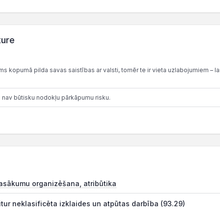
ture
 kopumā pilda savas saistības ar valsti, tomēr te ir vieta uzlabojumiem – lai
 nav būtisku nodokļu pārkāpumu risku.
asākumu organizēšana, atribūtika
itur neklasificēta izklaides un atpūtas darbība (93.29)