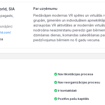
rld, SIA
Par uzņēmumu
Piedāvājam modernas VR spēles un virtuālās r
 pagasts,
grupām, ģimenēm un individuāliem apmeklētājie
aizraujošas VR aktivitātes ar modernām virtuāl
tsmājām)
nodrošina neaizmirstamu pieredzi gan bērnie
rld.com/
dzimšanas dienas, komandas saliedēšanas pa
pa
piedzīvojumus bērniem no 6 gadu vecuma.
Nav likvidācijas procesa
Nav reorganizācijas procesu
Ir kontaktdati
Pozitīvs pašu kapitāls