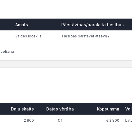
Amats
Pārstāvības/paraksta tiesības
Valdes loceklis
Tiesības pārstāvēt atsevišķi
ecelšanu
Daļu skaits
Daļas vērtība
Kopsumma
Val
2 800
€ 1
€ 2 800
Latv