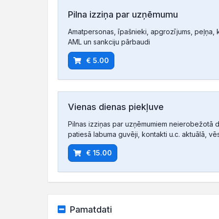
Pilna izziņa par uzņēmumu
Amatpersonas, īpašnieki, apgrozījums, peļņa, ko
AML un sankciju pārbaudi
€ 5.00
Vienas dienas piekļuve
Pilnas izziņas par uzņēmumiem neierobežotā d
patiesā labuma guvēji, kontakti u.c. aktuālā, vē
€ 15.00
Pamatdati