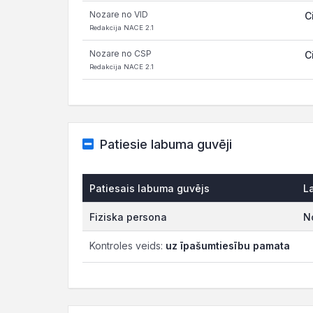
Nozare no VID
C
Redakcija NACE 2.1
Nozare no CSP
C
Redakcija NACE 2.1
Patiesie labuma guvēji
Patiesais labuma guvējs
L
Fiziska persona
N
Kontroles veids:
uz īpašumtiesību pamata