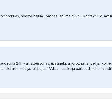
mercķīlas, nodrošinājumi, patiesā labuma guvēji, kontakti u.c. aktuālā
audzumā 24h - amatpersonas, īpašnieki, apgrozījums, peļņa, komerc
sturiskā informācija. Iekļauj arī AML un sankciju pārbaudi, kā arī sais