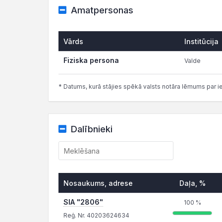
Amatpersonas
Vārds
Institūcija
Fiziska persona
Valde
* Datums, kurā stājies spēkā valsts notāra lēmums par i
Dalībnieki
Nosaukums, adrese
Daļa, %
SIA "2806"
100 %
Reģ. Nr. 40203624634