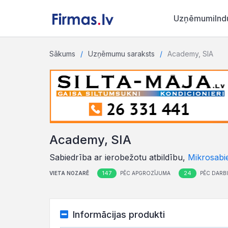
Uzņēmumi
Ind
Sākums
Uzņēmumu saraksts
Academy, SIA
Academy, SIA
Sabiedrība ar ierobežotu atbildību,
Mikrosabi
147
24
VIETA NOZARĒ
PĒC APGROZĪJUMA
PĒC DARBI
Informācijas produkti