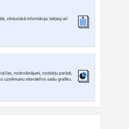
, vēsturiskā informācija. Iekļauj arī
ķīlas, nodrošinājumi, nodokļu parādi,
tīto uzņēmumu interaktīvo saišu grafiku.