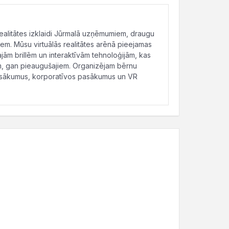
ealitātes izklaidi Jūrmalā uzņēmumiem, draugu
m. Mūsu virtuālās realitātes arēnā pieejamas
ajām brillēm un interaktīvām tehnoloģijām, kas
m, gan pieaugušajiem. Organizējam bērnu
sākumus, korporatīvos pasākumus un VR