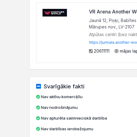
VR Arena Another Wo
Jaunā 12, Piņķi, Babītes
Mārupes nov., LV-2107
Atpūtas centri (bez nak
https://jurmala.another-wo
20611111
mājas la
Svarīgākie fakti
Nav aktīvu komercķīlu
Nav nodrošinājumu
Nav apturēta saimnieciskā darbība
Nav darbības ierobežojumu