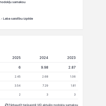
o nodokļu samaksu
- Laba saistību izpilde
2025
2024
2023
6
9.98
2.87
2.45
2.68
1.06
3.54
7.29
1.81
2
3
3
Pārbaudīt tiešsaistē VID aktuālo nodokļu samaksu