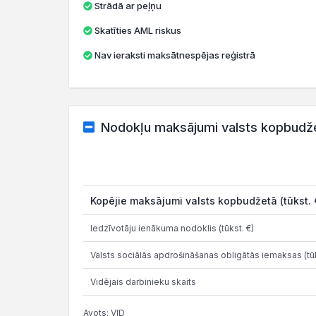
Strādā ar peļņu
Skatīties AML riskus
Nav ieraksti maksātnespējas reģistrā
Nodokļu maksājumi valsts kopbudž
Kopējie maksājumi valsts kopbudžetā (tūkst. 
Iedzīvotāju ienākuma nodoklis (tūkst. €)
Valsts sociālās apdrošināšanas obligātās iemaksas (tūk
Vidējais darbinieku skaits
Avots: VID